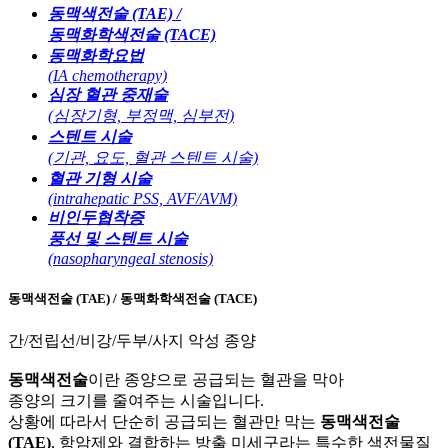
동맥색전술 (TAE) /
동맥화학색전술 (TACE)
동맥화학요법
(IA chemotherapy)
심장 혈관 중재술
(심장기형, 부정맥, 심부전)
스텐트 시술
(기관, 요도, 혈관 스텐트 시술)
혈관 기형 시술
(intrahepatic PSS, AVF/AVM)
비인두협착증
풍선 및 스텐트 시술
(nasopharyngeal stenosis)
동맥색전술 (TAE) / 동맥화학색전술 (TACE)
간/전립선/비강/두부/사지 악성 종양
동맥색전술
이란 종양으로 공급되는 혈관을 막아
종양의 크기를 줄여주는 시술입니다.
상황에 따라서 단순히 공급되는 혈관만 막는
동맥색전술
(TAE)
, 항암제와 결합하는 방출 미세구라는 특수한 색전물질