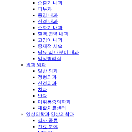
순환기 내과
피부과
종양 내과
신경 내과
소화기 내과
혈액,면역 내과
고양이 내과
중재적 시술
당뇨 및 내분비 내과
임상병리실
외과
외과
일반 외과
정형외과
신경외과
치과
안과
마취통증의학과
재활치료센터
영상의학과
영상의학과
검사 종류
진료 분야