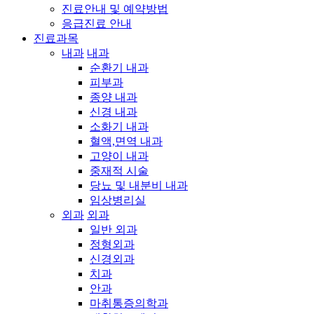
진료안내 및 예약방법
응급진료 안내
진료과목
내과
내과
순환기 내과
피부과
종양 내과
신경 내과
소화기 내과
혈액,면역 내과
고양이 내과
중재적 시술
당뇨 및 내분비 내과
임상병리실
외과
외과
일반 외과
정형외과
신경외과
치과
안과
마취통증의학과