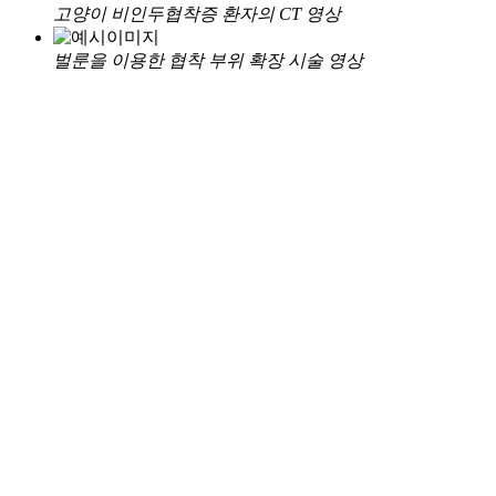
고양이 비인두협착증 환자의 CT 영상
벌룬을 이용한 협착 부위 확장 시술 영상
TOP
개인정보취급방침
이메일무단수집거부
해마루동물병원
경기도 성남시 분당구 황새울로 319번길 8-6 수의과학회관
1~4층
Fax. 031 ) 781 - 2993
E-mail. refer@haemaru.co.kr
대표: 김소현 / 사업자번호 : 616-82-29259
© 2021 HAEMARU Referral Animal Hospital All rights Reserved.