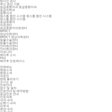
방사선 검사
최신 영상 기법
응급중환자과
응급중환자과
응급의학과
중환자과
원스톱 협진 시스템
원스톱 협진 시스템
원스톱 협진 시스템
응급중환자
의료센터
응급중환자의료센터
MRI/CT
영상의학센터
MRI/CT 영상의학센터
동물수술센터
동물수술센터
인터벤션센터
인터벤션센터
커뮤니티
해마루 소식
FAQ
해마루 진료케이스
전체메뉴
병원소개
병원소개
의료진
병원 둘러보기
오시는 길
진료안내
접수 및 절차
진료안내 및 예약방법
응급진료 안내
진료과목
내과
내과
순환기 내과
피부과
종양 내과
신경 내과