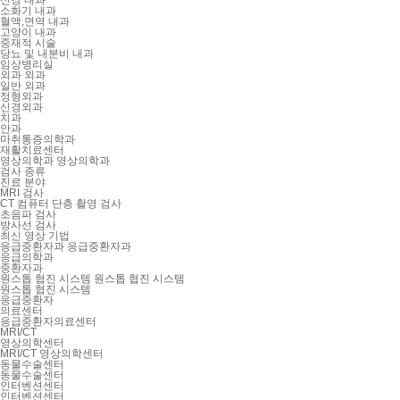
소화기 내과
혈액,면역 내과
고양이 내과
중재적 시술
당뇨 및 내분비 내과
임상병리실
외과
외과
일반 외과
정형외과
신경외과
치과
안과
마취통증의학과
재활치료센터
영상의학과
영상의학과
검사 종류
진료 분야
MRI 검사
CT 컴퓨터 단층 촬영 검사
초음파 검사
방사선 검사
최신 영상 기법
응급중환자과
응급중환자과
응급의학과
중환자과
원스톱 협진 시스템
원스톱 협진 시스템
원스톱 협진 시스템
응급중환자
의료센터
응급중환자의료센터
MRI/CT
영상의학센터
MRI/CT 영상의학센터
동물수술센터
동물수술센터
인터벤션센터
인터벤션센터