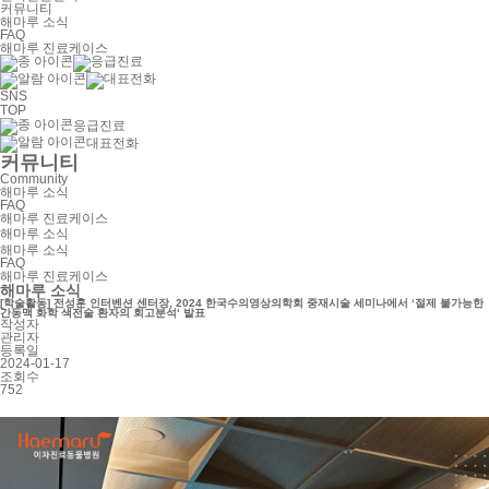
커뮤니티
해마루 소식
FAQ
해마루 진료케이스
SNS
TOP
응급진료
대표전화
커뮤니티
Community
해마루 소식
FAQ
해마루 진료케이스
해마루 소식
해마루 소식
FAQ
해마루 진료케이스
해마루 소식
[학술활동] 전성훈 인터벤션 센터장, 2024 한국수의영상의학회 중재시술 세미나에서 ‘절제 불가능한
간동맥 화학 색전술 환자의 회고분석‘ 발표
작성자
관리자
등록일
2024-01-17
조회수
752