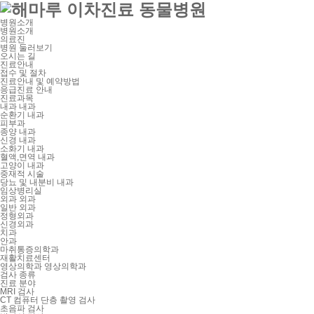
병원소개
병원소개
의료진
병원 둘러보기
오시는 길
진료안내
접수 및 절차
진료안내 및 예약방법
응급진료 안내
진료과목
내과
내과
순환기 내과
피부과
종양 내과
신경 내과
소화기 내과
혈액,면역 내과
고양이 내과
중재적 시술
당뇨 및 내분비 내과
임상병리실
외과
외과
일반 외과
정형외과
신경외과
치과
안과
마취통증의학과
재활치료센터
영상의학과
영상의학과
검사 종류
진료 분야
MRI 검사
CT 컴퓨터 단층 촬영 검사
초음파 검사